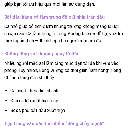
giúp bạn tối ưu hiệu quả mỗi lần sử dụng đạn.
Bắt đầu bằng cá tầm trung để giữ nhịp trận đấu
Cá nhỏ giúp dễ tích điểm nhưng thường không mang lại lợi
nhuận cao. Cá tầm trung ở Long Vương lại vừa dễ hạ, vừa trả
thưởng ổn định — thích hợp cho người mới tạo đà.
Không tăng sát thương ngay từ đầu
Nhiều người mắc sai lầm tăng mức đạn tối đa khi vừa vào
phòng. Tuy nhiên, Long Vương có thời gian “làm nóng” riêng.
Chỉ nên tăng đạn khi thấy:
Cá nhỏ bị tiêu diệt nhanh.
Đàn cá lớn xuất hiện dày.
Boss phụ bắt đầu xuất hiện.
Tập trung vào các thời điểm “dòng chảy mạnh”