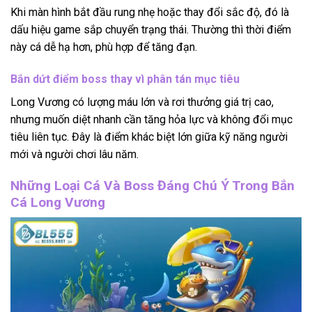
Khi màn hình bắt đầu rung nhẹ hoặc thay đổi sắc độ, đó là
dấu hiệu game sắp chuyển trạng thái. Thường thì thời điểm
này cá dễ hạ hơn, phù hợp để tăng đạn.
Bắn dứt điểm boss thay vì phân tán mục tiêu
Long Vương có lượng máu lớn và rơi thưởng giá trị cao,
nhưng muốn diệt nhanh cần tăng hỏa lực và không đổi mục
tiêu liên tục. Đây là điểm khác biệt lớn giữa kỹ năng người
mới và người chơi lâu năm.
Những Loại Cá Và Boss Đáng Chú Ý Trong Bắn
Cá Long Vương