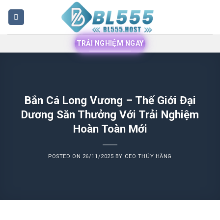
Skip
to
content
TRẢI NGHIỆM NGAY
Bắn Cá Long Vương – Thế Giới Đại
Dương Săn Thưởng Với Trải Nghiệm
Hoàn Toàn Mới
POSTED ON
26/11/2025
BY
CEO THÚY HẰNG