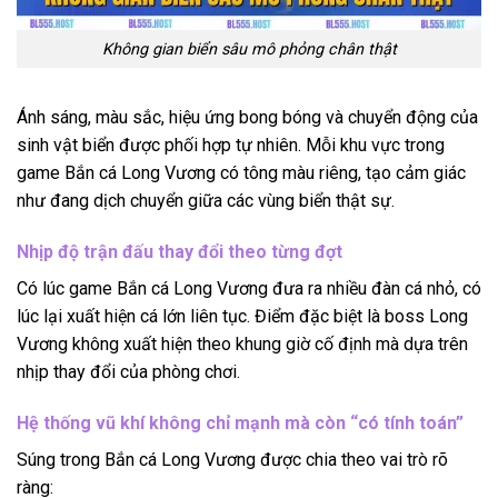
Không gian biển sâu mô phỏng chân thật
Ánh sáng, màu sắc, hiệu ứng bong bóng và chuyển động của
sinh vật biển được phối hợp tự nhiên. Mỗi khu vực trong
game Bắn cá Long Vương có tông màu riêng, tạo cảm giác
như đang dịch chuyển giữa các vùng biển thật sự.
Nhịp độ trận đấu thay đổi theo từng đợt
Có lúc game Bắn cá Long Vương đưa ra nhiều đàn cá nhỏ, có
lúc lại xuất hiện cá lớn liên tục. Điểm đặc biệt là boss Long
Vương không xuất hiện theo khung giờ cố định mà dựa trên
nhịp thay đổi của phòng chơi.
Hệ thống vũ khí không chỉ mạnh mà còn “có tính toán”
Súng trong Bắn cá Long Vương được chia theo vai trò rõ
ràng: