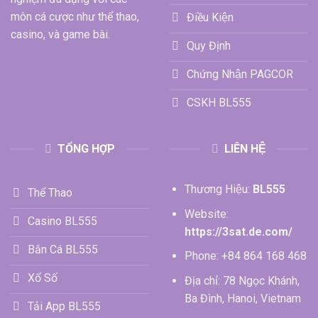
môn cá cược như thể thao,
Điều Kiện
casino, và game bài.
Quy Định
Chứng Nhận PAGCOR
CSKH BL555
TỔNG HỢP
LIÊN HỆ
Thương Hiệu:
BL555
Thể Thao
Website:
Casino BL555
https://3sat.de.com/
Bắn Cá BL555
Phone: +84 864 168 468
Xổ Số
Địa chỉ: 78 Ngọc Khánh,
Ba Đình, Hanoi, Vietnam
Tải App BL555