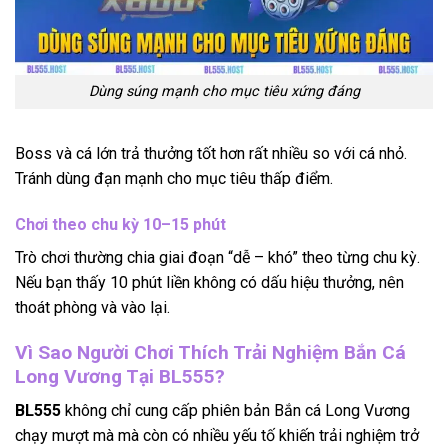
Dùng súng mạnh cho mục tiêu xứng đáng
Boss và cá lớn trả thưởng tốt hơn rất nhiều so với cá nhỏ.
Tránh dùng đạn mạnh cho mục tiêu thấp điểm.
Chơi theo chu kỳ 10–15 phút
Trò chơi thường chia giai đoạn “dễ – khó” theo từng chu kỳ.
Nếu bạn thấy 10 phút liền không có dấu hiệu thưởng, nên
thoát phòng và vào lại.
Vì Sao Người Chơi Thích Trải Nghiệm Bắn Cá
Long Vương Tại BL555?
BL555
không chỉ cung cấp phiên bản Bắn cá Long Vương
chạy mượt mà mà còn có nhiều yếu tố khiến trải nghiệm trở