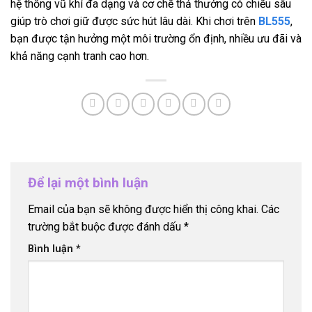
hệ thống vũ khí đa dạng và cơ chế thả thưởng có chiều sâu
giúp trò chơi giữ được sức hút lâu dài. Khi chơi trên
BL555
,
bạn được tận hưởng một môi trường ổn định, nhiều ưu đãi và
khả năng cạnh tranh cao hơn.
Để lại một bình luận
Email của bạn sẽ không được hiển thị công khai.
Các
trường bắt buộc được đánh dấu
*
Bình luận
*