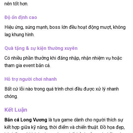
nên tốt hơn.
Độ ổn định cao
Hiệu ứng, súng mạnh, boss lớn đều hoạt động mượt, không
lag khung hình.
Quà tặng & sự kiện thường xuyên
Có nhiều phần thưởng khi đăng nhập, nhận nhiệm vụ hoặc
tham gia event bắn cá.
Hỗ trợ người chơi nhanh
Bất cứ lỗi nào trong quá trình chơi đều được xử lý nhanh
chóng.
Kết Luận
Bắn cá Long Vương
là tựa game dành cho người thích sự
kết hợp giữa kỹ năng, thời điểm và chiến thuật. Đồ họa đẹp,