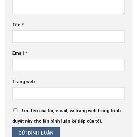
Tên
*
Email
*
Trang web
Lưu tên của tôi, email, và trang web trong trình
duyệt này cho lần bình luận kế tiếp của tôi.