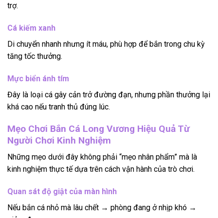
trợ.
Cá kiếm xanh
Di chuyển nhanh nhưng ít máu, phù hợp để bắn trong chu kỳ
tăng tốc thưởng.
Mực biển ánh tím
Đây là loại cá gây cản trở đường đạn, nhưng phần thưởng lại
khá cao nếu tranh thủ đúng lúc.
Mẹo Chơi Bắn Cá Long Vương Hiệu Quả Từ
Người Chơi Kinh Nghiệm
Những mẹo dưới đây không phải “mẹo nhân phẩm” mà là
kinh nghiệm thực tế dựa trên cách vận hành của trò chơi.
Quan sát độ giật của màn hình
Nếu bắn cá nhỏ mà lâu chết → phòng đang ở nhịp khó →