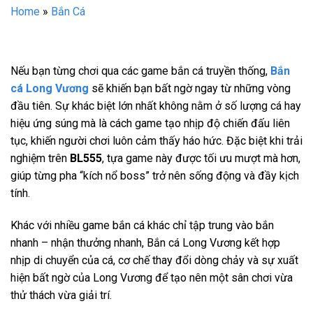
Home
»
Bắn Cá
Nếu bạn từng chơi qua các game bắn cá truyền thống,
Bắn
cá Long Vương
sẽ khiến bạn bất ngờ ngay từ những vòng
đầu tiên. Sự khác biệt lớn nhất không nằm ở số lượng cá hay
hiệu ứng súng mà là cách game tạo nhịp độ chiến đấu liên
tục, khiến người chơi luôn cảm thấy háo hức. Đặc biệt khi trải
nghiệm trên
BL555
, tựa game này được tối ưu mượt mà hơn,
giúp từng pha “kích nổ boss” trở nên sống động và đầy kịch
tính.
Khác với nhiều game bắn cá khác chỉ tập trung vào bắn
nhanh – nhận thưởng nhanh, Bắn cá Long Vương kết hợp
nhịp di chuyển của cá, cơ chế thay đổi dòng chảy và sự xuất
hiện bất ngờ của Long Vương để tạo nên một sân chơi vừa
thử thách vừa giải trí.